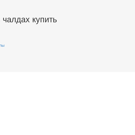
 чалдах купить
лы