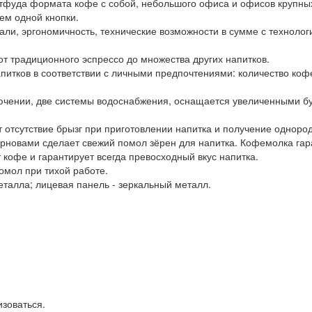
стфуда формата кофе с собой, небольшого офиса и офисов крупны
ем одной кнопки.
ли, эргономичность, технические возможности в сумме с техноло
от традиционного эспрессо до множества других напитков.
итков в соответствии с личными предпочтениями: количество кофе
лючении, две системы водоснабжения, оснащается увеличенными б
 отсутствие брызг при приготовлении напитка и получение однород
рновами сделает свежий помол зёрен для напитка. Кофемолка га
кофе и гарантирует всегда превосходный вкус напитка.
омол при тихой работе.
талла; лицевая панель - зеркальный металл.
изоваться.