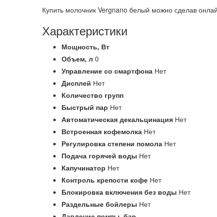
Купить молочник Vergnano белый можно сделав онлай
Характеристики
Мощность,
Вт
Объем,
л
0
Управление со смартфона
Нет
Дисплей
Нет
Количество групп
Быстрый пар
Нет
Автоматическая декальцинация
Нет
Встроенная кофемолка
Нет
Регулировка степени помола
Нет
Подача горячей воды
Нет
Капучинатор
Нет
Контроль крепости кофе
Нет
Блокировка включения без воды
Нет
Раздельные бойлеры
Нет
Давление помпы,
бар