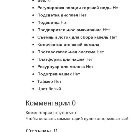
Вес,
кг
Регулировка порции горячей воды
Нет
Подсветка дисплея
Нет
Подсветка
Нет
Предварительное смачивание
Нет
Съемный лоток для сбора капель
Нет
Количество степеней помола
Противокапельная система
Нет
Платформа для чашек
Нет
Резурвуар для молока
Нет
Подогрев чашек
Нет
Таймер
Нет
Цвет
белый
Комментарии
0
Комментарии отсутствуют
Чтобы оставить комментарий нужно авторизоваться!
Отзывы
0