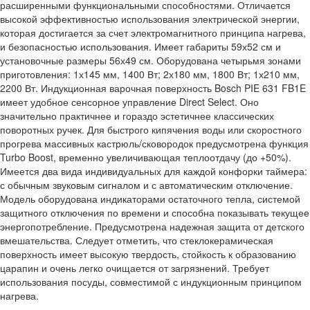
расширенными функциональными способностями. Отличается
высокой эффективностью использования электрической энергии,
которая достигается за счет электромагнитного принципа нагрева,
и безопасностью использования. Имеет габариты 59х52 см и
установочные размеры 56х49 см. Оборудована четырьмя зонами
приготовления: 1х145 мм, 1400 Вт; 2х180 мм, 1800 Вт; 1х210 мм,
2200 Вт. Индукционная варочная поверхность Bosch PIE 631 FB1E
имеет удобное сенсорное управление Direct Select. Оно
значительно практичнее и гораздо эстетичнее классических
поворотных ручек. Для быстрого кипячения воды или скоростного
прогрева массивных кастрюль/сковородок предусмотрена функция
Turbo Boost, временно увеличивающая теплоотдачу (до +50%).
Имеется два вида индивидуальных для каждой конфорки таймера:
с обычным звуковым сигналом и с автоматическим отключение.
Модель оборудована индикаторами остаточного тепла, системой
защитного отключения по времени и способна показывать текущее
энергопотребление. Предусмотрена надежная защита от детского
вмешательства. Следует отметить, что стеклокерамическая
поверхность имеет высокую твердость, стойкость к образованию
царапин и очень легко очищается от загрязнений. Требует
использования посуды, совместимой с индукционным принципом
нагрева.