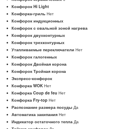
Конфорок Hi Light
Конфорка-гриль
Нет
Конфорок индукционных
Конфорок с овальной зоной нагрева
Конфорок двухконтурных
Конфорок трехконтурных
Утапливаемые переключатели
Нет
Конфорок галогенных
Конфорок Двойная корона
Конфорок Тройная корона
Экспресс-конфорок
Конфорка WOK
Нет
Конфорка Coup de feu
Нет
Конфорка Fry-top
Нет
Распознание размера посуды
Да
Автоматика закипания
Нет
Индикатор остаточного тепла
Да
Таймер конфорок
Да